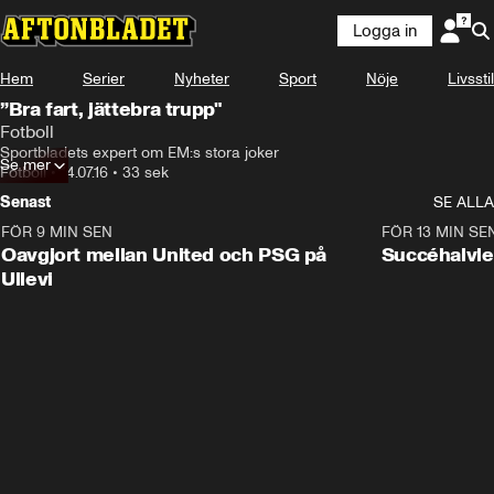
Logga in
Hem
Serier
Nyheter
Sport
Nöje
Livsstil
”Bra fart, jättebra trupp"
Fotboll
Sportbladets expert om EM:s stora joker
Se mer
Fotboll
•
14.07.16
•
33 sek
Senast
SE ALLA
FÖR 9 MIN SEN
1:22
FÖR 13 MIN SE
Oavgjort mellan United och PSG på
Succéhalvle
Ullevi