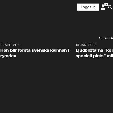
Logga in
SE ALLA
7
18 APR. 2019
10 JAN. 2019
Hon blir första svenska kvinnan i
Ljudblixtarna ”k
rymden
speciell plats” mil