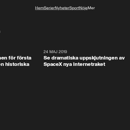
Hem
Serier
Nyheter
Sport
Nöje
Mer
Livsstil
h
2:08
24 MAJ 2019
1:0
en för första
Se dramatiska uppskjutningen av
n historiska
SpaceX nya internetraket