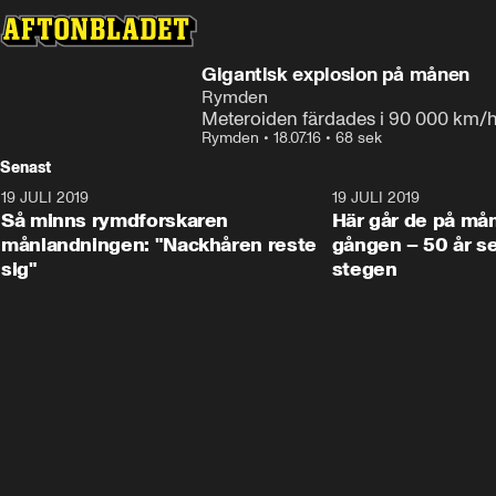
Gigantisk explosion på månen
Rymden
Meteroiden färdades i 90 000 km/
Rymden
•
18.07.16
•
68 sek
Senast
19 JULI 2019
1:14
19 JULI 2019
Så minns rymdforskaren
Här går de på mån
månlandningen: "Nackhåren reste
gången – 50 år se
sig"
stegen