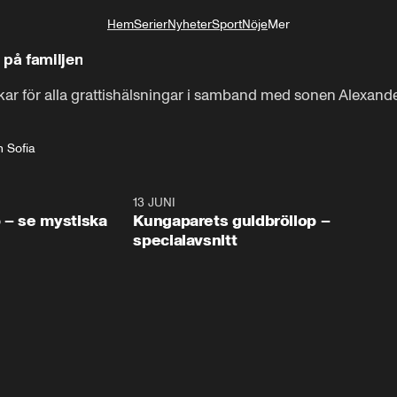
Hem
Serier
Nyheter
Sport
Nöje
Mer
Livsstil
 på familjen
ckar för alla grattishälsningar i samband med sonen Alexande
n Sofia
0:49
13 JUNI
45:0
 – se mystiska
Kungaparets guldbröllop –
specialavsnitt