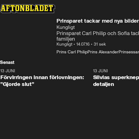
Prinsparet tackar med nya bilder
Kungligt
Prinsparet Carl Philip och Sofia ta
familjen
Kungligt
•
14.07.16
•
31 sek
Prins Carl Philip
Prins Alexander
Prinsessa
Senast
13 JUNI
1:28
13 JUNI
Förvirringen innan förlovningen:
Silvias superknep
”Gjorde slut”
detaljen