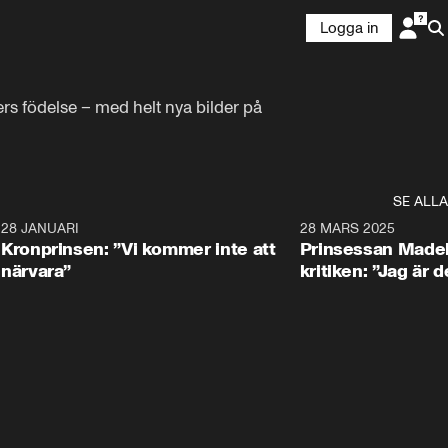
Logga in
rs födelse – med helt nya bilder på 
SE ALLA
5
28 JANUARI
1:20
28 MARS 2025
Kronprinsen: ”Vi kommer inte att
Prinsessan Madel
närvara”
kritiken: ”Jag är d