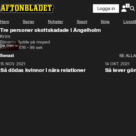
Logga in
Hem
Serier
Nyheter
Sport
Nöje
Livsstil
Tre personer skottskadade i Ängelholm
Krim
Rånarna flydde på moped
Se mer
Krim
•
18.07.16
•
99 sek
Senast
SE ALLA
15 NOV. 2021
3:28
14 OKT. 2021
Så dödas kvinnor i nära relationer
Så lever gö