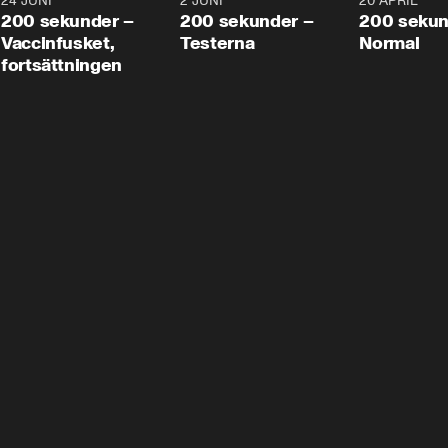
24 JUNI
5:00
2 JUNI
4:23
20 APRIL
200 sekunder –
200 sekunder –
200 sekun
Vaccinfusket,
Testerna
Normal
fortsättningen