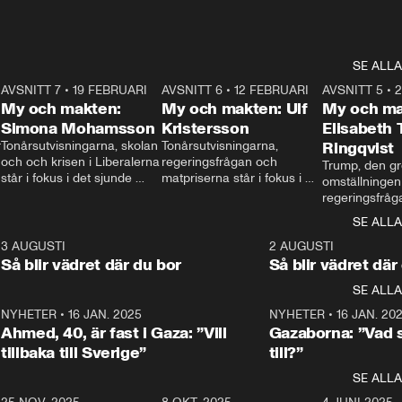
SE ALLA
7
AVSNITT 7
•
19 FEBRUARI
24:30
AVSNITT 6
•
12 FEBRUARI
27:30
AVSNITT 5
•
My och makten:
My och makten: Ulf
My och ma
Simona Mohamsson
Kristersson
Elisabeth
 
Tonårsutvisningarna, skolan 
Tonårsutvisningarna, 
Ringqvist
och och krisen i Liberalerna 
regeringsfrågan och 
Trump, den gr
står i fokus i det sjunde 
matpriserna står i fokus i 
omställningen
avsnittet av ”My och 
det sjätte avsnittet av ”My 
regeringsfråga
makten”. Se när 
och makten”. Se när 
centrum i det 
SE ALLA
Aftonbladets inrikespolitiska 
Aftonbladets inrikespolitiska 
avsnittet av ”
kommentator My 
kommentator My 
6
3 AUGUSTI
1:06
2 AUGUSTI
Makten”. Se nä
Rohwedder ställer 
Rohwedder ställer 
Så blir vädret där du bor
Så blir vädret där
Aftonbladets in
utbildnings- och 
statsminister Ulf Kristersson 
kommentator 
SE ALLA
integrationsminister Simona 
till svars.
Rohwedder stäl
Mohamsson till svars.
Centerpartiets
2
NYHETER
•
16 JAN. 2025
1:01
NYHETER
•
16 JAN. 20
Thand Ring till
Ahmed, 40, är fast i Gaza: ”Vill
Gazaborna: ”Vad s
tillbaka till Sverige”
till?”
SE ALLA