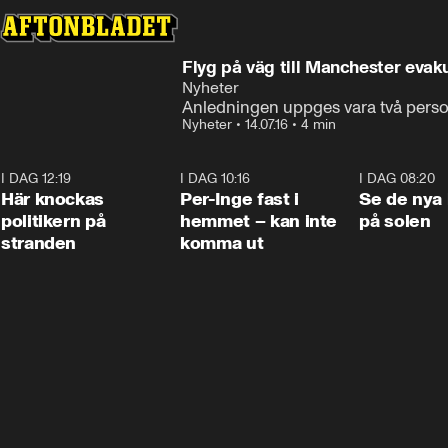
Flyg på väg till Manchester evak
Nyheter
Anledningen uppges vara två perso
Nyheter
•
14.07.16
•
4 min
I DAG 12:19
0:45
I DAG 10:16
1:26
I DAG 08:20
Här knockas
Per-Inge fast i
Se de nya 
politikern på
hemmet – kan inte
på solen
stranden
komma ut