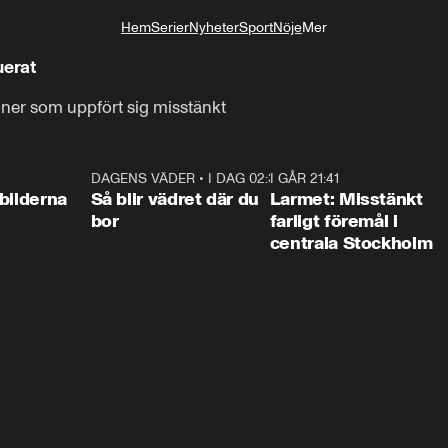
Hem
Serier
Nyheter
Sport
Nöje
Mer
Livsstil
uerat
ner som uppfört sig misstänkt
0:31
DAGENS VÄDER
•
I DAG 02:30
1:06
I GÅR 21:41
0:3
bilderna
Så blir vädret där du
Larmet: Misstänkt
bor
farligt föremål i
centrala Stockholm