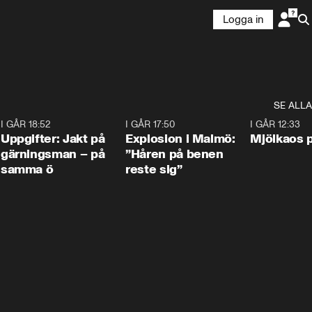
Logga in
SE ALLA
5
I GÅR 18:52
0:33
I GÅR 17:50
1:10
I GÅR 12:33
Uppgifter: Jakt på
Explosion i Malmö:
Mjölkaos p
gärningsman – på
”Håren på benen
samma ö
reste sig”