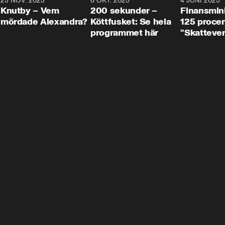
3
25 NOV. 2025
31:05
8 OKT. 2025
4:29
4 JUNI 2025
Knutby – Vem
200 sekunder –
Finansmin
mördade Alexandra?
Köttfusket: Se hela
125 procent
programmet här
"Skattever
viktig uppg