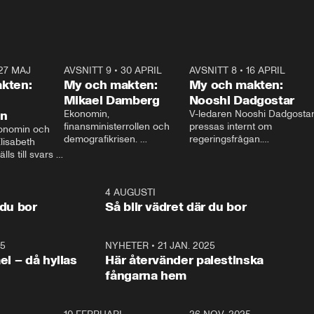
27 MAJ
3:51
AVSNITT 9
•
30 APRIL
24:00
AVSNITT 8
•
16 APRIL
25:1
kten:
My och makten:
My och makten:
Mikael Damberg
Nooshi Dadgostar
on
Ekonomin, 
V-ledaren Nooshi Dadgostar
finansministerrollen och 
pressas internt om 
onomin och 
demografikrisen. 
regeringsfrågan.

lisabeth 
Oppositionen ställs till svars 
I Aftonbladets 
ls till svars 
när Socialdemokraternas 
partiledarutfrågning ”My 
stern gästar 
Mikael Damberg gästar My 
och Makten” sätter hon ner 
My och Makten. 
och Makten. 
foten mot kritikerna:

1:06
4 AUGUSTI
1:0
– Vi ställer upp i val. Ska vi 
 du bor
Så blir vädret där du bor
vara med så sitter vi förstås 
25
1:22
NYHETER
•
21 JAN. 2025
0:5
ael – då hyllas
Här återvänder palestinska
fångarna hem