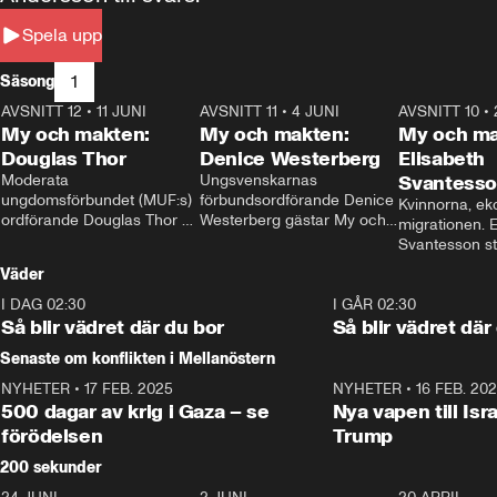
Spela upp
1
Säsong
AVSNITT 12
•
11 JUNI
26:27
AVSNITT 11
•
4 JUNI
23:40
AVSNITT 10
•
My och makten:
My och makten:
My och ma
Douglas Thor
Denice Westerberg
Elisabeth
Moderata 
Ungsvenskarnas 
Svantess
ungdomsförbundet (MUF:s) 
förbundsordförande Denice 
Kvinnorna, ek
ordförande Douglas Thor 
Westerberg gästar My och 
migrationen. E
gästar My och makten. I 
makten. I avsnittet 
Svantesson stäl
avsnittet diskuteras 
diskuteras migrationsfrågan 
när finansmini
Väder
tonårsutvisningarna och hur 
och hur SD ska locka 
Moderaterna ska locka 
kvinnliga väljare. 
I DAG 02:30
1:06
I GÅR 02:30
väljare till valet i höst. 
Så blir vädret där du bor
Så blir vädret där
Senaste om konflikten i Mellanöstern
NYHETER
•
17 FEB. 2025
0:45
NYHETER
•
16 FEB. 20
500 dagar av krig i Gaza – se
Nya vapen till Isr
förödelsen
Trump
200 sekunder