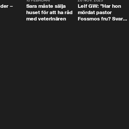
4:24
10 FEBRUARI
4:13
26 NOV. 2025
8:1
der –
Sara måste sälja
Leif GW: ”Har hon
huset för att ha råd
mördat pastor
med veterinären
Fossmos fru? Svar
nej.”