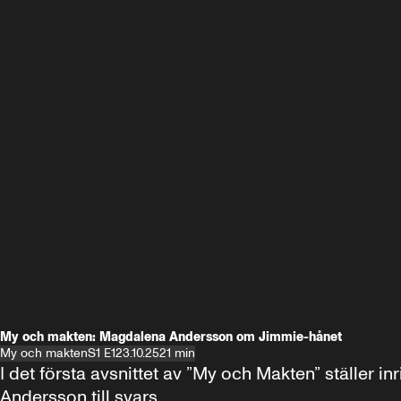
My och makten: Magdalena Andersson om Jimmie-hånet
My och makten
S1 E1
23.10.25
21 min
I det första avsnittet av ”My och Makten” ställe
Andersson till svars.