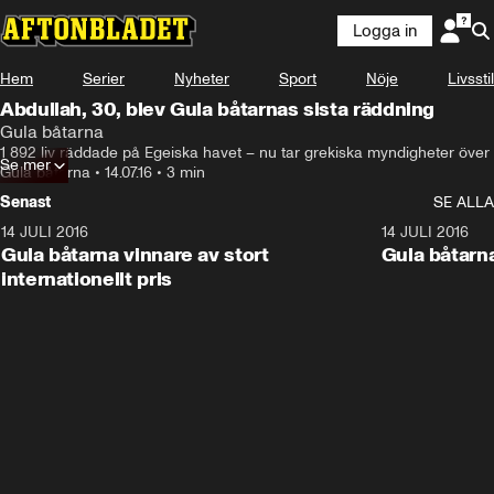
Logga in
Hem
Serier
Nyheter
Sport
Nöje
Livsstil
Abdullah, 30, blev Gula båtarnas sista räddning
Gula båtarna
1 892 liv räddade på Egeiska havet – nu tar grekiska myndigheter över
Se mer
Gula båtarna
•
14.07.16
•
3 min
Senast
SE ALLA
14 JULI 2016
1:07
14 JULI 2016
Gula båtarna vinnare av stort
Gula båtarn
internationellt pris