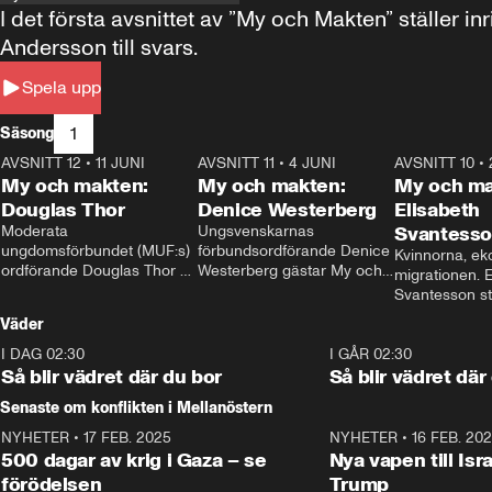
I det första avsnittet av ”My och Makten” ställe
Andersson till svars.
Spela upp
1
Säsong
AVSNITT 12
•
11 JUNI
26:27
AVSNITT 11
•
4 JUNI
23:40
AVSNITT 10
•
My och makten:
My och makten:
My och ma
Douglas Thor
Denice Westerberg
Elisabeth
Moderata 
Ungsvenskarnas 
Svantess
ungdomsförbundet (MUF:s) 
förbundsordförande Denice 
Kvinnorna, ek
ordförande Douglas Thor 
Westerberg gästar My och 
migrationen. E
gästar My och makten. I 
makten. I avsnittet 
Svantesson stäl
avsnittet diskuteras 
diskuteras migrationsfrågan 
när finansmini
Väder
tonårsutvisningarna och hur 
och hur SD ska locka 
Moderaterna ska locka 
kvinnliga väljare. 
I DAG 02:30
1:06
I GÅR 02:30
väljare till valet i höst. 
Så blir vädret där du bor
Så blir vädret där
Senaste om konflikten i Mellanöstern
NYHETER
•
17 FEB. 2025
0:45
NYHETER
•
16 FEB. 20
500 dagar av krig i Gaza – se
Nya vapen till Isr
förödelsen
Trump