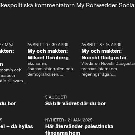
r inrikespolitiska kommentatorn My Rohwedder Soci
27 MAJ
3:51
AVSNITT 9
•
30 APRIL
24:00
AVSNITT 8
•
16 APRIL
25:1
kten:
My och makten:
My och makten:
Mikael Damberg
Nooshi Dadgostar
on
Ekonomin, 
V-ledaren Nooshi Dadgostar
finansministerrollen och 
pressas internt om 
onomin och 
demografikrisen. 
regeringsfrågan.

lisabeth 
Oppositionen ställs till svars 
I Aftonbladets 
ls till svars 
när Socialdemokraternas 
partiledarutfrågning ”My 
stern gästar 
Mikael Damberg gästar My 
och Makten” sätter hon ner 
My och Makten. 
och Makten. 
foten mot kritikerna:

1:06
5 AUGUSTI
1:0
– Vi ställer upp i val. Ska vi 
 du bor
Så blir vädret där du bor
vara med så sitter vi förstås 
25
1:22
NYHETER
•
21 JAN. 2025
0:5
ael – då hyllas
Här återvänder palestinska
fångarna hem