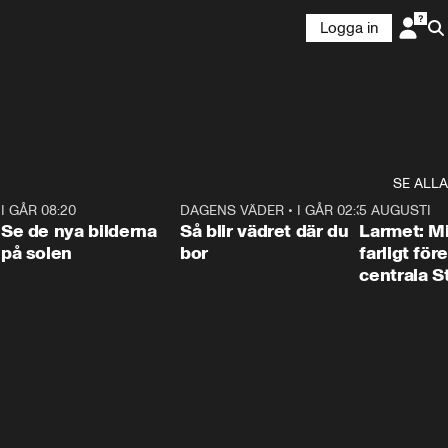
Logga in
SE ALLA
6
I GÅR 08:20
0:31
DAGENS VÄDER
•
I GÅR 02:30
1:06
5 AUGUSTI
Se de nya bilderna
Så blir vädret där du
Larmet: M
på solen
bor
farligt för
centrala 