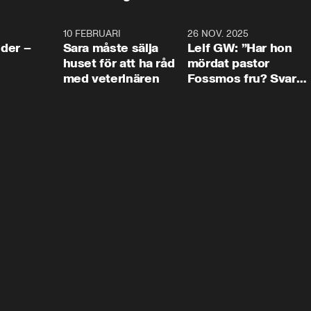
4:24
10 FEBRUARI
4:13
26 NOV. 2025
8:1
der –
Sara måste sälja
Leif GW: ”Har hon
huset för att ha råd
mördat pastor
med veterinären
Fossmos fru? Svar
nej.”