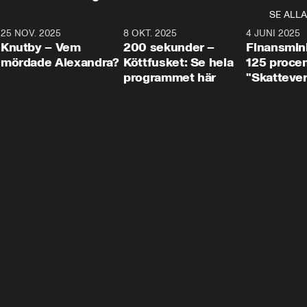
SE ALLA
3
25 NOV. 2025
31:05
8 OKT. 2025
4:29
4 JUNI 2025
Knutby – Vem
200 sekunder –
Finansmin
mördade Alexandra?
Köttfusket: Se hela
125 procent
programmet här
"Skattever
viktig uppg