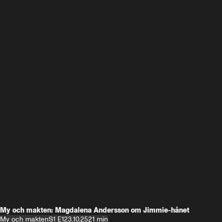
My och makten: Magdalena Andersson om Jimmie-hånet
My och makten
S1 E1
23.10.25
21 min