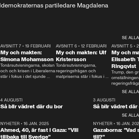
aldemokraternas partiledare Magdalena 
SE ALLA
7
AVSNITT 7
•
19 FEBRUARI
24:30
AVSNITT 6
•
12 FEBRUARI
27:30
AVSNITT 5
•
My och makten:
My och makten: Ulf
My och ma
Simona Mohamsson
Kristersson
Elisabeth
 
Tonårsutvisningarna, skolan 
Tonårsutvisningarna, 
Ringqvist
och och krisen i Liberalerna 
regeringsfrågan och 
Trump, den gr
står i fokus i det sjunde 
matpriserna står i fokus i 
omställningen
avsnittet av ”My och 
det sjätte avsnittet av ”My 
regeringsfråga
makten”. Se när 
och makten”. Se när 
centrum i det 
SE ALLA
Aftonbladets inrikespolitiska 
Aftonbladets inrikespolitiska 
avsnittet av ”
kommentator My 
kommentator My 
6
4 AUGUSTI
1:06
3 AUGUSTI
Makten”. Se nä
Rohwedder ställer 
Rohwedder ställer 
Så blir vädret där du bor
Så blir vädret där
Aftonbladets in
utbildnings- och 
statsminister Ulf Kristersson 
kommentator 
SE ALLA
integrationsminister Simona 
till svars.
Rohwedder stäl
Mohamsson till svars.
Centerpartiets
2
NYHETER
•
16 JAN. 2025
1:01
NYHETER
•
16 JAN. 20
Thand Ring till
Ahmed, 40, är fast i Gaza: ”Vill
Gazaborna: ”Vad s
tillbaka till Sverige”
till?”