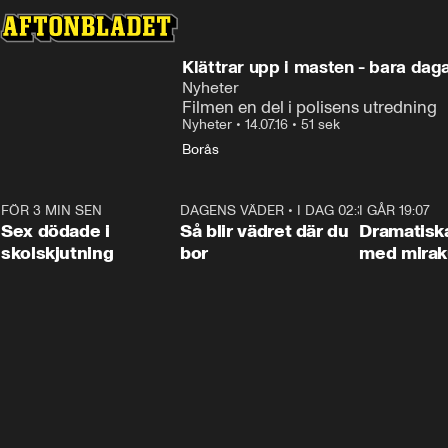
Klättrar upp i masten - bara daga
Nyheter
Filmen en del i polisens utredning
Nyheter
•
14.07.16
•
51 sek
Borås
FÖR 3 MIN SEN
0:35
DAGENS VÄDER
•
I DAG 02:30
1:06
I GÅR 19:07
Sex dödade i
Så blir vädret där du
Dramatisk
skolskjutning
bor
med miraku