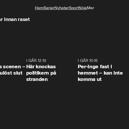
Hem
Serier
Nyheter
Sport
Nöje
Mer
Livsstil
r innan raset
0:42
I GÅR 12:19
0:45
I GÅR 10:16
1:2
a scenen –
Här knockas
Per-Inge fast i
löst slut
politikern på
hemmet – kan inte
stranden
komma ut