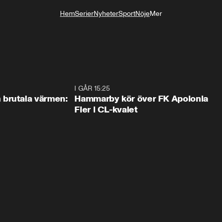
Hem
Serier
Nyheter
Sport
Nöje
Mer
Livsstil
0:46
I GÅR 15:25
1:3
brutala värmen:
Hammarby kör över FK Apolonia
Fier i CL-kvalet