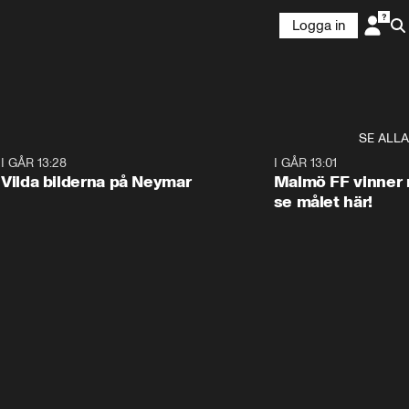
Logga in
SE ALLA
1
I GÅR 13:28
0:22
I GÅR 13:01
Vilda bilderna på Neymar
Malmö FF vinner 
se målet här!