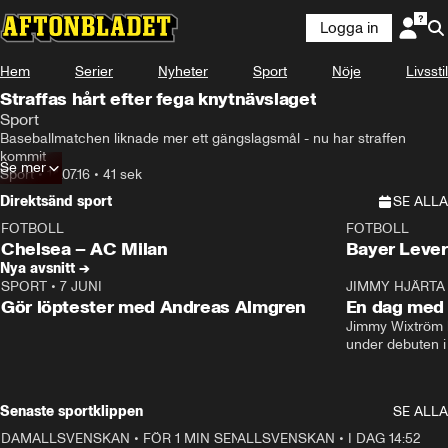
Logga in
Hem
Serier
Nyheter
Sport
Nöje
Livsstil
Straffas hårt efter fega knytnävslaget
Sport
Baseballmatchen liknade mer ett gängslagsmål - nu har straffen 
kommit
Se mer
Sport
•
14.07.16
•
41 sek
Direktsänd sport
SE ALLA
FOTBOLL
FOTBOLL
LIVE
Plus
Plus
Chelsea – AC Milan
Bayer Lever
Nya avsnitt →
SPORT
•
7 JUNI
16:36
JIMMY HJÄRTA
Gör löptester med Andreas Almgren
En dag med 
Jimmy Wixtröm 
under debuten i
Senaste sportklippen
SE ALLA
DAMALLSVENSKAN
•
FÖR 1 MIN SEN
1:39
ALLSVENSKAN
•
I DAG 14:52