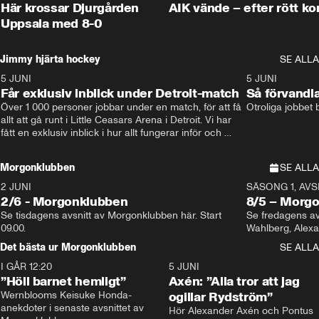
Här krossar Djurgården
AIK vände – efter rött ko
Uppsala med 8-0
Jimmy hjärta hockey
SE ALLA
5 JUNI
11:14
5 JUNI
Får exklusiv inblick under Detroit-match
Så förvandl
Över 1 000 personer jobbar under en match, för att få 
Otroliga jobbet
allt att gå runt i Little Ceasars Arena i Detroit. Vi har 
fått en exklusiv inblick i hur allt fungerar inför och 
under match i världens bästa hockeyliga
Morgonklubben
SE ALLA
2 JUNI
SÄSONG 1, AVSN
2/6 - Morgonklubben
8/5 – Morg
Se tisdagens avsnitt av Morgonklubben här. Start 
Se fredagens av
09.00. 
Det bästa ur Morgonklubben
SE ALLA
I GÅR 12:20
1:14
5 JUNI
”Höll barnet hemligt”
Axén: ”Alla tror att jag
Wernblooms Keisuke Honda-
ogillar Rydström”
anekdoter i senaste avsnittet av 
Hör Alexander Axén och Pontus 