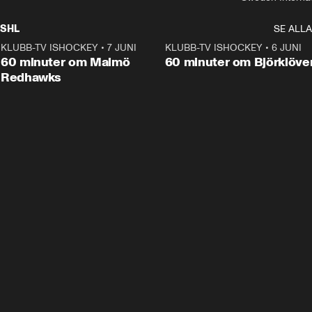
SHL
SE ALLA
KLUBB-TV ISHOCKEY
•
7 JUNI
1:02:53
KLUBB-TV ISHOCKEY
•
6 JUNI
1:0
Plus
60 minuter om Malmö
60 minuter om Björklöve
Redhawks