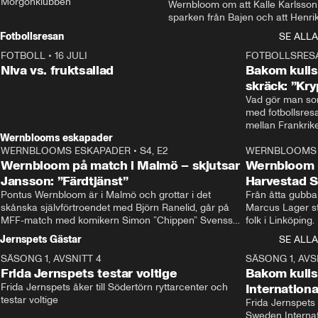
Morgonklubben
Wernbloom om att Kalle Karlsson 
sparken från Bajen och att Henrik
Rydström tar över
Fotbollsresan
SE ALLA
FOTBOLL
•
16 JULI
0:44
FOTBOLLSRES
Niva vs. fruktsallad
Bakom kulis
skräck: ”Kry
Vad gör man som
med fotbollsres
Wernblooms eskapader
WERNBLOOMS ESKAPADER
•
S4, E2
38:23
WERNBLOOMS 
Wernbloom på match i Malmö – skjutsar
Wernbloom 
Jansson: ”Färdtjänst”
Harvestad 
Pontus Wernbloom är i Malmö och grottar i det 
Från åtta gubbar 
skånska självförtroendet med Björn Ranelid, går på 
Marcus Lager sta
MFF-match med komikern Simon ”Chippen” Svensson 
folk i Linköping
och hjälper skadade stjärnbacken Pontus Jansson 
och Wernbloom kl
Jernspets Gästar
SE ALLA
hem. 
SÄSONG 1, AVSNITT 4
13:37
SÄSONG 1, AVS
Frida Jernspets testar voltige
Bakom kuli
Frida Jernspets åker till Södertörn ryttarcenter och 
Internation
testar voltige
Frida Jernspets 
Sweden Interna