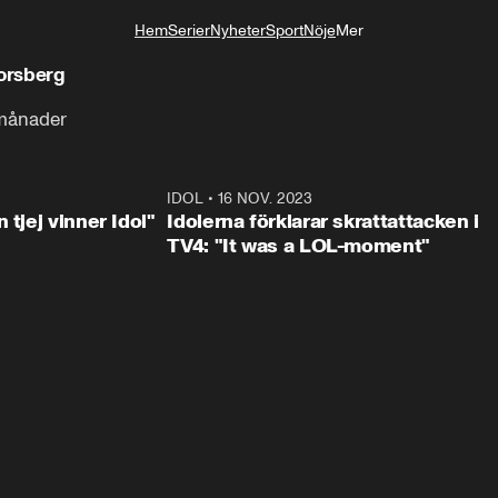
Hem
Serier
Nyheter
Sport
Nöje
Mer
Livsstil
orsberg
a månader
1:23
IDOL
•
16 NOV. 2023
0:3
 tjej vinner Idol"
Idolerna förklarar skrattattacken i
TV4: "It was a LOL-moment"