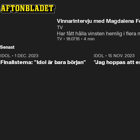
Vinnarintervju med Magdalena F
TV
Har fått hålla vinsten hemlig i fler
TV
•
18.07.16
•
4 min
Senast
IDOL
•
1 DEC. 2023
0:56
IDOL
•
15 NOV. 2023
Finalisterna: "Idol är bara början"
"Jag hoppas att en