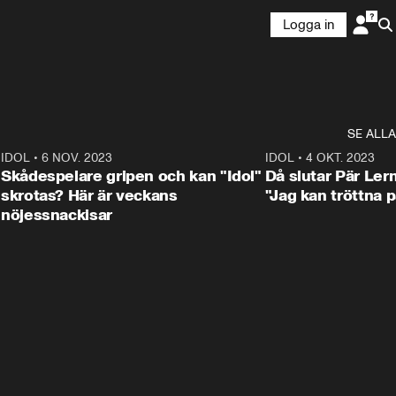
Logga in
SE ALLA
1
IDOL
•
6 NOV. 2023
3:25
IDOL
•
4 OKT. 2023
Skådespelare gripen och kan "Idol"
Då slutar Pär Ler
skrotas? Här är veckans
"Jag kan tröttna på
nöjessnackisar