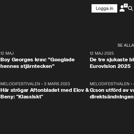
Logga in
SE ALLA
6
12 MAJ
0:40
12 MAJ 2025
Boy Georges krav: ”Googlade
De tre sjukaste b
hennes stjärntecken”
Eurovision 2025
6
MELODIFESTIVALEN
•
3 MARS 2023
1:46
MELODIFESTIVALEN
•
Här strögar Aftonbladet med Elov &
G:son utförd av va
Beny: "Klassiskt"
direktsändningen