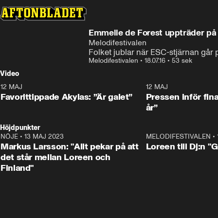
Emmelie de Forest uppträder p
Melodifestivalen
Folket jublar när ESC-stjärnan går 
Melodifestivalen
•
18.07.16
•
53 sek
Video
12 MAJ
1:04
12 MAJ
Favorittippade Akylas: ”Är galet”
Pressen inför fin
år”
Höjdpunkter
NÖJE
•
13 MAJ 2023
18:32
MELODIFESTIVALEN
•
Markus Larsson: "Allt pekar på att
Loreen till Dj:n "
det står mellan Loreen och
Finland"