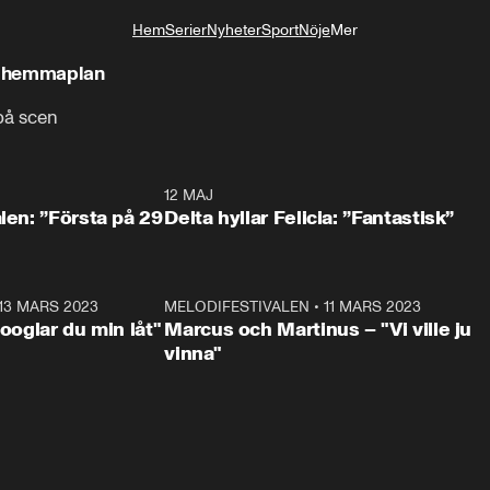
Hem
Serier
Nyheter
Sport
Nöje
Mer
Livsstil
å hemmaplan
på scen
0:59
12 MAJ
0:5
alen: ”Första på 29
Delta hyllar Felicia: ”Fantastisk”
13 MARS 2023
0:56
MELODIFESTIVALEN
•
11 MARS 2023
1:1
Googlar du min låt"
Marcus och Martinus – "Vi ville ju
vinna"