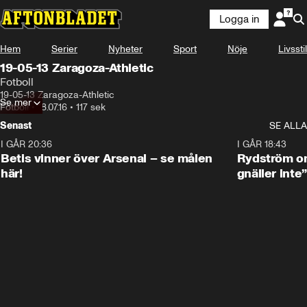
Logga in
Hem
Serier
Nyheter
Sport
Nöje
Livsstil
19-05-13 Zaragoza-Athletic
Fotboll
19-05-13 Zaragoza-Athletic
Se mer
Fotboll
•
18.07.16
•
117 sek
Senast
SE ALLA
I GÅR 20:36
1:30
I GÅR 18:43
Betis vinner över Arsenal – se målen
Rydström om
här!
gnäller inte”