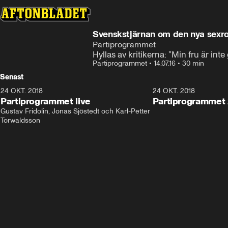
Svenskstjärnan om den nya sexro
Partiprogrammet
Hyllas av kritikerna: ”Min fru är inte
Partiprogrammet
•
14.07.16
•
30 min
Senast
24 OKT. 2018
32:13
24 OKT. 2018
Partiprogrammet live
Partiprogrammet 
Gustav Fridolin, Jonas Sjöstedt och Karl-Petter 
Torwaldsson