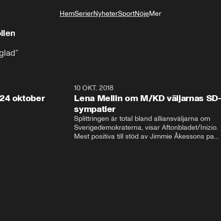
Hem
Serier
Nyheter
Sport
Nöje
Mer
Livsstil
llen
 glad”
32:13
10 OKT. 2018
28:5
24 oktober
Lena Mellin om M/KD väljarnas SD
sympatier
Splittringen är total bland alliansväljarna om 
Sverigedemokraterna, visar Aftonbladet/Inizio. 
Mest positiva till stöd av Jimmie Åkessons parti 
är KD och M. Bland Annie Lööfs väljare säger 
väljarna blankt nej till SD – 92 procent vill i 
stället regera med hjälp av 
Socialdemokraterna.