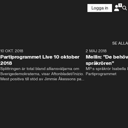
Logga in
SE ALLA
2
10 OKT. 2018
28:52
2 MAJ 2018
-
Partiprogrammet Live 10 oktober
Mellin: ”De behöv
2018
språkrören”
Splittringen är total bland alliansväljarna om 
MP:s språkrör Isabella L
Sverigedemokraterna, visar Aftonbladet/Inizio. 
Partiprogrammet
Mest positiva till stöd av Jimmie Åkessons parti 
är KD och M. Bland Annie Lööfs väljare säger 
väljarna blankt nej till SD – 92 procent vill i 
stället regera med hjälp av 
Socialdemokraterna.