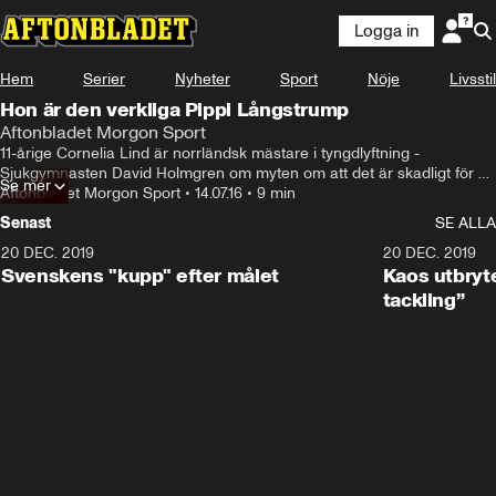
Logga in
Hem
Serier
Nyheter
Sport
Nöje
Livsstil
Hon är den verkliga Pippi Långstrump
Aftonbladet Morgon Sport
11-årige Cornelia Lind är norrländsk mästare i tyngdlyftning - 
Sjukgymnasten David Holmgren om myten om att det är skadligt för 
Se mer
barn att styrketräna
Aftonbladet Morgon Sport
•
14.07.16
•
9 min
Senast
SE ALLA
20 DEC. 2019
0:44
20 DEC. 2019
Svenskens "kupp" efter målet
Kaos utbryte
tackling”