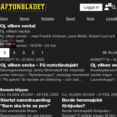
Logga in
Hem
Serier
Nyheter
Sport
Nöje
Livsstil
Oj, vilken vecka!
Oj, vilken vecka!
Oj, vilken vecka! -  med Fredrik Virtanen, Lena Mellin, Robert Laul och 
Oisín Cantwell
Se mer
Oj, vilken vecka!
•
14.07.16
•
24 min
5
4
3
2
1
SE ALLA
AVSNITT 11
•
21 NOV. 2025
22:00
AVSNITT 10
•
14
Oj, vilken vecka – På motståndsjakt
Oj, vilken v
Säsongsavslutning! Jenny Strömstedt blir missnöjd 
Kunskapskraschen
under intervjun i "Nyhetsmorgon", stressiga momentet 
väckte frågor – 
i "På spåret" får kanske sin förklaring – och vad 
Louvrenkupp? I s
drömmer egentligen Liberalerna om? I studion: Oisin 
Svenson.
Cantwell och Karin Pettersson.
Senaste klippen
OJ, VILKEN VECKA!
•
28 FEB. 2025
2:40
OJ, VILKEN VECKA!
•
21 FEB. 20
Startat namninsamling:
Borde hemmajobb
”Barn ska inte se porr”
förbjudas?
Den animerade filmen 
Borde hemmajobb förbjudas i 
Spermageddon rör upp känslor.
Sverige? Vi ställde frågan till fem 