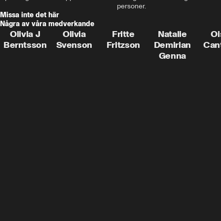
personer.
Missa inte det här
Några av våra medverkande
Olivia J
Olivia
Fritte
Natalie
Oi
Berntsson
Svenson
Fritzson
Demirian
Can
Genna