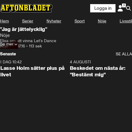
Logga in
Hem
Serier
Nyheter
Sport
Nöje
Livsstil
"Jag är jättelycklig"
Nöje
Elisa om att vinna Let's Dance
Se mer
Nöje
•
14.07.16
•
113 sek
Senaste
SE ALLA
I DAG 10:42
1:04
4 AUGUSTI
Lasse Holm sätter plus på
Beskedet om nästa år:
livet
”Bestämt mig”