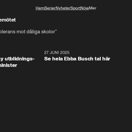
Hem
Serier
Nyheter
Sport
Nöje
Mer
Livsstil
gemötet
tolerans mot dåliga skolor”
2:28
27 JUNI 2025
32:2
y utbildnings-
Se hela Ebba Busch tal här
inister