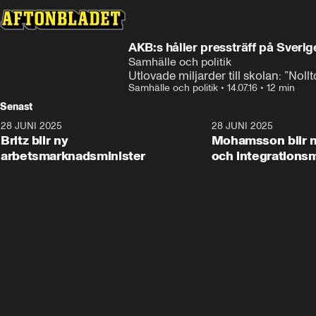
AKB:s håller pressträff på Sveri
Samhälle och politik
Utlovade miljarder till skolan: ”Noll
Samhälle och politik
•
14.07.16
•
12 min
Senast
28 JUNI 2025
1:48
28 JUNI 2025
Britz blir ny
Mohamsson blir n
arbetsmarknadsminister
och integrationsm