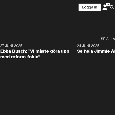
Logga in
SE ALLA
1
27 JUNI 2025
1:24
24 JUNI 2025
Ebba Busch: ”Vi måste göra upp
Se hela Jimmie Å
med reform-fobin”