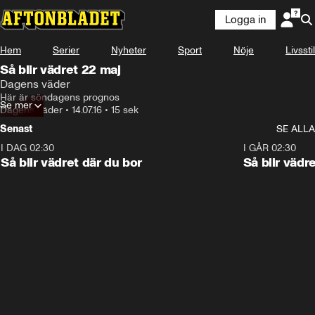
Logga in
Hem
Serier
Nyheter
Sport
Nöje
Livsstil
Så blir vädret 22 maj
Dagens väder
Här är söndagens prognos
Se mer
Dagens väder
•
14.07.16
•
15 sek
Senast
SE ALLA
I DAG 02:30
1:06
I GÅR 02:30
Så blir vädret där du bor
Så blir vädr