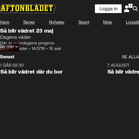
Logga in
Hem
Serier
Nyheter
Sport
Nöje
Livsstil
Så blir vädret 23 maj
Dagens väder
Här är måndagens prognos
Se mer
Dagens väder
•
14.07.16
•
15 sek
Senast
SE ALLA
I GÅR 02:30
1:06
7 AUGUSTI
Så blir vädret där du bor
Så blir vädr