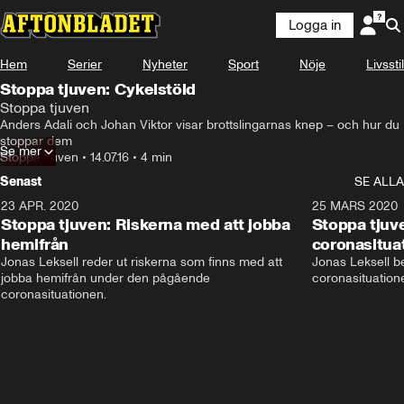
Logga in
Hem
Serier
Nyheter
Sport
Nöje
Livsstil
Stoppa tjuven: Cykelstöld
Stoppa tjuven
Anders Adali och Johan Viktor visar brottslingarnas knep – och hur du 
stoppar dem
Se mer
Stoppa tjuven
•
14.07.16
•
4 min
Senast
SE ALLA
23 APR. 2020
5:37
25 MARS 2020
Stoppa tjuven: Riskerna med att jobba
Stoppa tjuve
hemifrån
coronasitua
Jonas Leksell reder ut riskerna som finns med att 
Jonas Leksell ber
jobba hemifrån under den pågående 
coronasituationen
coronasituationen.