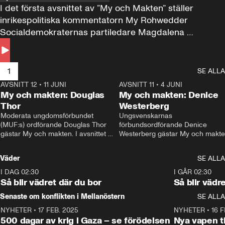
I det första avsnittet av ”My och Makten” ställer 
inrikespolitiska kommentatorn My Rohwedder 
Socialdemokraternas partiledare Magdalena 
Andersson till svars.
1
SE ALLA
AVSNITT 12
•
11 JUNI
26:27
AVSNITT 11
•
4 JUNI
2
My och makten: Douglas
My och makten: Denice
Thor
Westerberg
Moderata ungdomsförbundet 
Ungsvenskarnas 
(MUF:s) ordförande Douglas Thor 
förbundsordförande Denice 
gästar My och makten. I avsnittet 
Westerberg gästar My och makten.
diskuteras tonårsutvisningarna och 
avsnittet diskuteras migrationsfrå
hur Moderaterna ska locka väljare till 
och hur SD ska locka kvinnliga 
Väder
SE ALLA
valet i höst. 
väljare. 
I DAG 02:30
1:06
I GÅR 02:30
Så blir vädret där du bor
Så blir vädr
Senaste om konflikten i Mellanöstern
SE ALLA
NYHETER
•
17 FEB. 2025
0:45
NYHETER
•
16 F
500 dagar av krig i Gaza – se förödelsen
Nya vapen ti