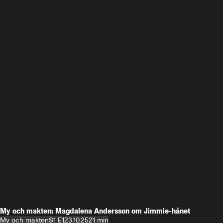
My och makten: Magdalena Andersson om Jimmie-hånet
My och makten
S1 E1
23.10.25
21 min