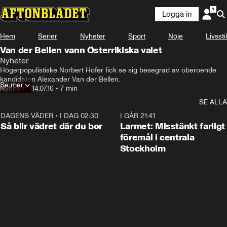
Logga in
Hem
Serier
Nyheter
Sport
Nöje
Livsstil
Van der Bellen vann Österrikiska valet
Nyheter
Högerpopulistiske Norbert Hofer fick se sig besegrad av oberoende 
kandidaten Alexander Van der Bellen.
Se mer
Nyheter
•
14.07.16
•
7 min
SE ALLA
DAGENS VÄDER
•
I DAG 02:30
1:06
I GÅR 21:41
Så blir vädret där du bor
Larmet: Misstänkt farligt
föremål i centrala
Stockholm