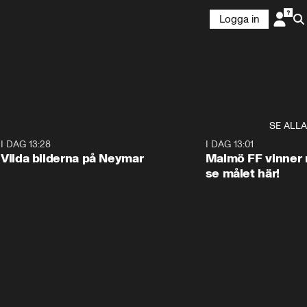
Logga in
SE ALLA
1
I DAG 13:28
0:22
I DAG 13:01
Vilda bilderna på Neymar
Malmö FF vinner 
se målet här!