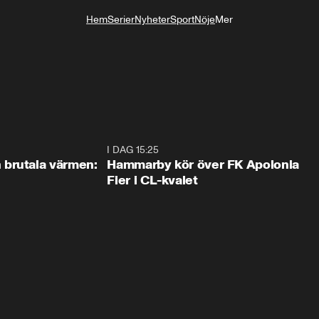
Hem
Serier
Nyheter
Sport
Nöje
Mer
Livsstil
0:46
I DAG 15:25
1:3
brutala värmen:
Hammarby kör över FK Apolonia
Fier i CL-kvalet