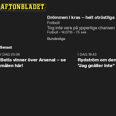
Drömmen i kras – helt otröstliga
Fotboll
Tog inte vara på ypperliga chansen
Fotboll
•
14.07.16
•
75 sek
Bundesliga
Senast
I DAG 20:36
1:30
I DAG 18:43
Betis vinner över Arsenal – se
Rydström om den 
målen här!
”Jag gnäller inte”