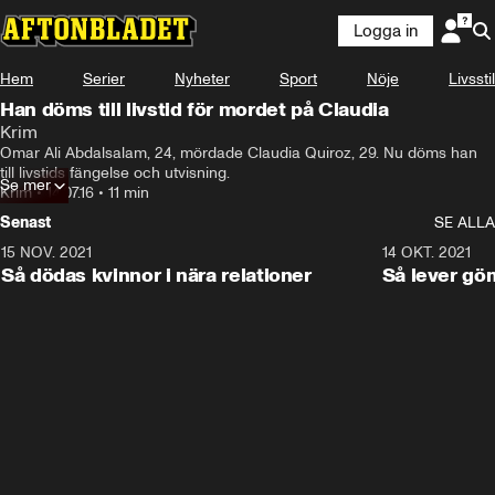
Logga in
Hem
Serier
Nyheter
Sport
Nöje
Livsstil
Han döms till livstid för mordet på Claudia
Krim
Omar Ali Abdalsalam, 24, mördade Claudia Quiroz, 29. Nu döms han 
till livstids fängelse och utvisning.
Se mer
Krim
•
14.07.16
•
11 min
Senast
SE ALLA
15 NOV. 2021
3:28
14 OKT. 2021
Så dödas kvinnor i nära relationer
Så lever gö