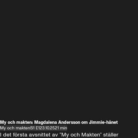
My och makten: Magdalena Andersson om Jimmie-hånet
My och makten
S1 E1
23.10.25
21 min
I det första avsnittet av ”My och Makten” ställer 