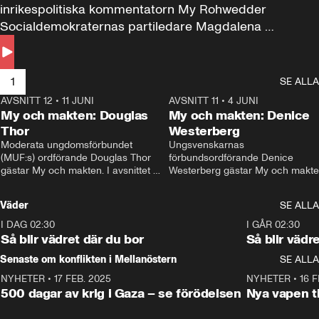
inrikespolitiska kommentatorn My Rohwedder 
Socialdemokraternas partiledare Magdalena 
Andersson till svars.
1
SE ALLA
AVSNITT 12
•
11 JUNI
26:27
AVSNITT 11
•
4 JUNI
2
My och makten: Douglas
My och makten: Denice
Thor
Westerberg
Moderata ungdomsförbundet 
Ungsvenskarnas 
(MUF:s) ordförande Douglas Thor 
förbundsordförande Denice 
gästar My och makten. I avsnittet 
Westerberg gästar My och makten.
diskuteras tonårsutvisningarna och 
avsnittet diskuteras migrationsfrå
hur Moderaterna ska locka väljare till 
och hur SD ska locka kvinnliga 
Väder
SE ALLA
valet i höst. 
väljare. 
I DAG 02:30
1:06
I GÅR 02:30
Så blir vädret där du bor
Så blir vädr
Senaste om konflikten i Mellanöstern
SE ALLA
NYHETER
•
17 FEB. 2025
0:45
NYHETER
•
16 F
500 dagar av krig i Gaza – se förödelsen
Nya vapen ti