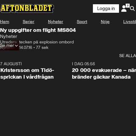
Logga in
Hem
Serier
Nyheter
Sport
Nöje
Livsstil
Ny uppgifter om flight MS804
Nyheter
Utredare: tecken på explosion ombord
Se mer
Nyheter
•
14.07.16
•
77 sek
SE ALLA
7 AUGUSTI
0:42
I DAG 05:56
Kristersson om Tidö-
20 000 evakuerade – nä
sprickan i vårdfrågan
bränder gäckar Kanada