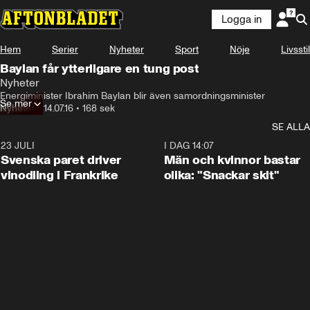
Logga in
Hem
Serier
Nyheter
Sport
Nöje
Livsstil
Baylan får ytterligare en tung post
Nyheter
Energiminister Ibrahim Baylan blir även samordningsminister
Se mer
Nyheter
•
14.07.16
•
168 sek
SE ALLA
23 JULI
1:52
I DAG 14:07
Svenska paret driver
Män och kvinnor bastar
vinodling i Frankrike
olika: "Snackar skit"