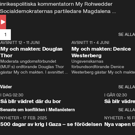
inrikespolitiska kommentatorn My Rohwedder 
Socialdemokraternas partiledare Magdalena 
Andersson till svars.
1
SE ALLA
AVSNITT 12
•
11 JUNI
26:27
AVSNITT 11
•
4 JUNI
2
My och makten: Douglas
My och makten: Denice
Thor
Westerberg
Moderata ungdomsförbundet 
Ungsvenskarnas 
(MUF:s) ordförande Douglas Thor 
förbundsordförande Denice 
gästar My och makten. I avsnittet 
Westerberg gästar My och makten.
diskuteras tonårsutvisningarna och 
avsnittet diskuteras migrationsfrå
hur Moderaterna ska locka väljare till 
och hur SD ska locka kvinnliga 
Väder
SE ALLA
valet i höst. 
väljare. 
I DAG 02:30
1:06
I GÅR 02:30
Så blir vädret där du bor
Så blir vädr
Senaste om konflikten i Mellanöstern
SE ALLA
NYHETER
•
17 FEB. 2025
0:45
NYHETER
•
16 F
500 dagar av krig i Gaza – se förödelsen
Nya vapen ti