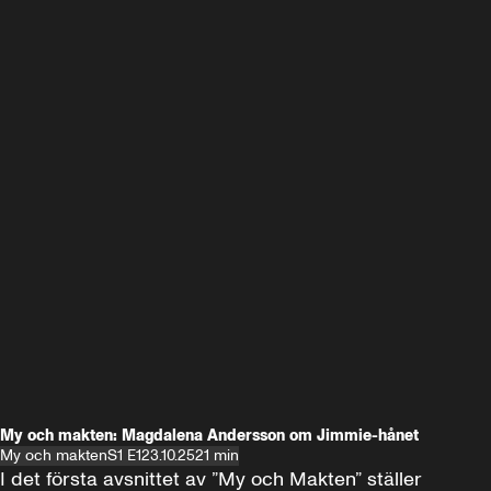
My och makten: Magdalena Andersson om Jimmie-hånet
My och makten
S1 E1
23.10.25
21 min
I det första avsnittet av ”My och Makten” ställer 