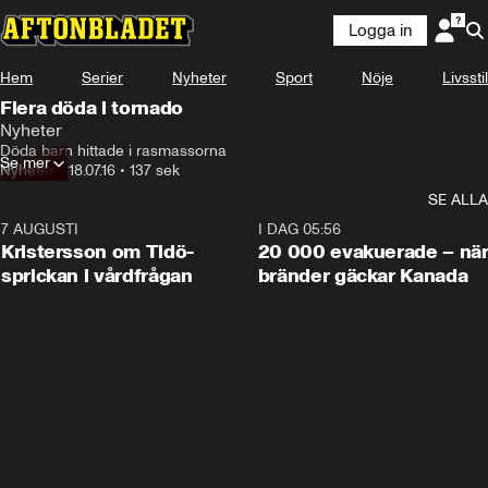
Logga in
Hem
Serier
Nyheter
Sport
Nöje
Livsstil
Flera döda i tornado
Nyheter
Döda barn hittade i rasmassorna
Se mer
Nyheter
•
18.07.16
•
137 sek
SE ALLA
7 AUGUSTI
0:42
I DAG 05:56
Kristersson om Tidö-
20 000 evakuerade – nä
sprickan i vårdfrågan
bränder gäckar Kanada