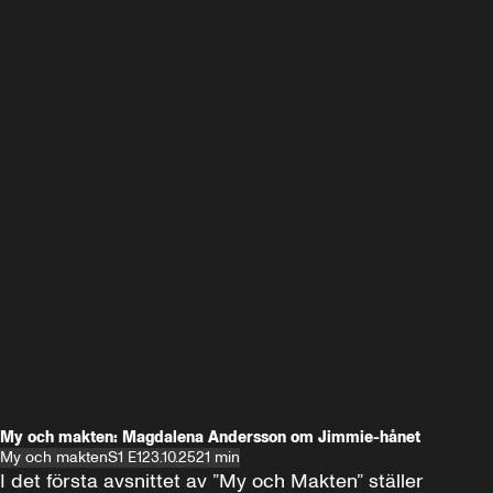
My och makten: Magdalena Andersson om Jimmie-hånet
My och makten
S1 E1
23.10.25
21 min
I det första avsnittet av ”My och Makten” ställer 