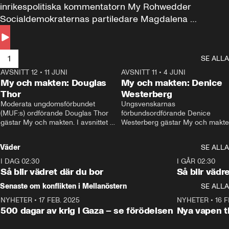
inrikespolitiska kommentatorn My Rohwedder 
Socialdemokraternas partiledare Magdalena 
Andersson till svars.
1
SE ALLA
AVSNITT 12
•
11 JUNI
26:27
AVSNITT 11
•
4 JUNI
2
My och makten: Douglas
My och makten: Denice
Thor
Westerberg
Moderata ungdomsförbundet 
Ungsvenskarnas 
(MUF:s) ordförande Douglas Thor 
förbundsordförande Denice 
gästar My och makten. I avsnittet 
Westerberg gästar My och makten.
diskuteras tonårsutvisningarna och 
avsnittet diskuteras migrationsfrå
hur Moderaterna ska locka väljare till 
och hur SD ska locka kvinnliga 
Väder
SE ALLA
valet i höst. 
väljare. 
I DAG 02:30
1:06
I GÅR 02:30
Så blir vädret där du bor
Så blir vädr
Senaste om konflikten i Mellanöstern
SE ALLA
NYHETER
•
17 FEB. 2025
0:45
NYHETER
•
16 F
500 dagar av krig i Gaza – se förödelsen
Nya vapen ti