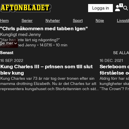
Logga in
Hem
Serier
Nyheter
Sport
Nöje
Livsstil
”Chris påkommen med tabben igen”
Kungligt med Jenny
"Har han inte lärt sig någonting?"
Se mer
Kungligt med Jenny
•
14.07.16
•
10 min
Senast
SE ALLA
16 SEP. 2022
3:40
16 DEC. 2021
Kung Charles III – prinsen som till slut
Serieboom o
blev kung
förståelse o
Kung Charles var 73 år när tog över tronen efter sin 
Aldrig förr har 
mamma drottning Elizabeth. Nu är det Charles tur att 
kungligheter ska
representera kungahuset och Storbritannien och sätta 
”The Crown”? Frå
sin egen prägel på den kungliga rollen.
Storbritannien. 
förståelse och h
kungahuset komm
kungaserier är 