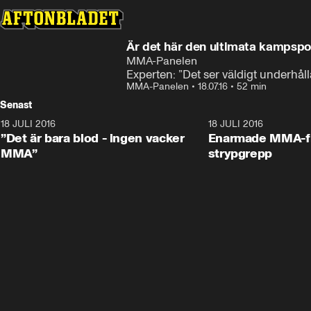
Är det här den ultimata kampspo
MMA-Panelen
Experten: ”Det ser väldigt underhåll
MMA-Panelen
•
18.07.16
•
52 min
Senast
18 JULI 2016
44:22
18 JULI 2016
”Det är bara blod - ingen vacker
Enarmade MMA-fi
MMA”
strypgrepp