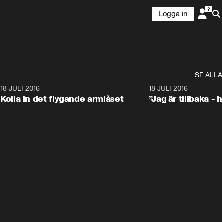
Logga in
SE ALLA
2
18 JULI 2016
42:38
18 JULI 2016
Kolla in det flygande armlåset
”Jag är tillbaka - h