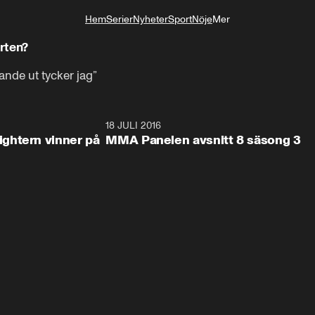
Hem
Serier
Nyheter
Sport
Nöje
Mer
Livsstil
rten?
ande ut tycker jag”
44:22
18 JULI 2016
44:2
ghtern vinner på
MMA Panelen avsnitt 8 säsong 3