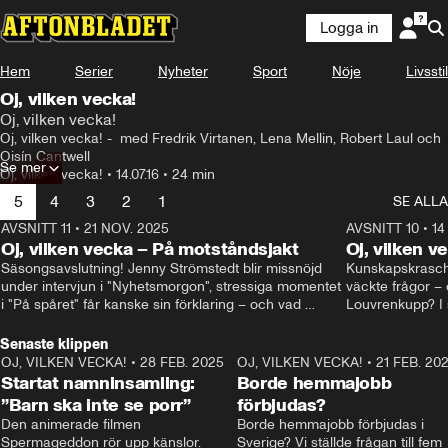
Logga in
Hem
Serier
Nyheter
Sport
Nöje
Livsstil
Oj, vilken vecka!
Oj, vilken vecka!
Oj, vilken vecka! -  med Fredrik Virtanen, Lena Mellin, Robert Laul och 
Oisín Cantwell
Se mer
Oj, vilken vecka!
•
14.07.16
•
24 min
5
4
3
2
1
SE ALLA
AVSNITT 11
•
21 NOV. 2025
22:00
AVSNITT 10
•
14
Oj, vilken vecka – På motståndsjakt
Oj, vilken v
Säsongsavslutning! Jenny Strömstedt blir missnöjd 
Kunskapskraschen
under intervjun i "Nyhetsmorgon", stressiga momentet 
väckte frågor – 
i "På spåret" får kanske sin förklaring – och vad 
Louvrenkupp? I s
drömmer egentligen Liberalerna om? I studion: Oisin 
Svenson.
Cantwell och Karin Pettersson.
Senaste klippen
OJ, VILKEN VECKA!
•
28 FEB. 2025
2:40
OJ, VILKEN VECKA!
•
21 FEB. 20
Startat namninsamling:
Borde hemmajobb
”Barn ska inte se porr”
förbjudas?
Den animerade filmen 
Borde hemmajobb förbjudas i 
Spermageddon rör upp känslor.
Sverige? Vi ställde frågan till fem 