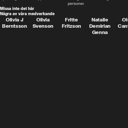
personer.
Missa inte det här
Några av våra medverkande
Olivia J
Olivia
Fritte
Natalie
Oi
Berntsson
Svenson
Fritzson
Demirian
Can
Genna