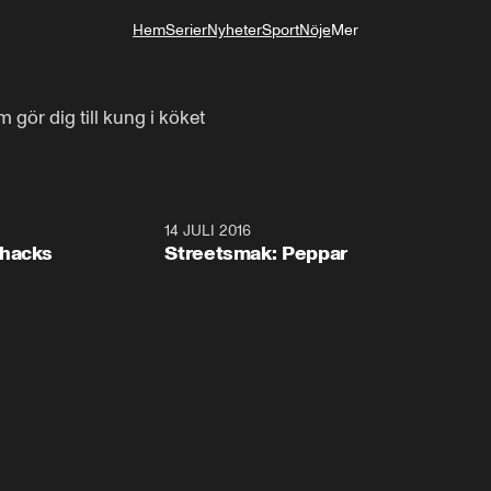
Hem
Serier
Nyheter
Sport
Nöje
Mer
Livsstil
gör dig till kung i köket
3:40
14 JULI 2016
4:3
shacks
Streetsmak: Peppar