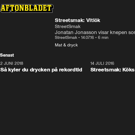
Streetsmak: Vitlök
StreetSmak
Jonatan Jonasson visar knepen som 
StreetSmak
•
14.07.16
•
6 min
Mat & dryck
Senast
2 JUNI 2018
1:27
14 JULI 2016
Så kyler du drycken på rekordtid
Streetsmak: Kök