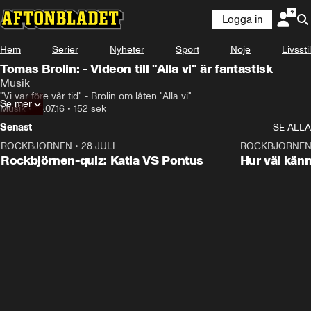
Logga in
Hem
Serier
Nyheter
Sport
Nöje
Livsstil
Tomas Brolin: - Videon till "Alla vi" är fantastisk
Musik
"Vi var före vår tid" - Brolin om låten "Alla vi"
Se mer
Musik
•
18.07.16
•
152 sek
Senast
SE ALLA
ROCKBJÖRNEN
•
28 JULI
0:15
ROCKBJÖRNE
Rockbjörnen-quiz: Katia VS Pontus
Hur väl kän