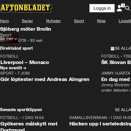
Logga in
Hem
Serier
Nyheter
Sport
Nöje
Livsstil
Sjöberg möter Brolin
Sport
Se mer
Sport
•
18.07.16
•
93 sek
Direktsänd sport
SE ALLA
FOTBOLL
FOTBOLL
•
TIS
LIVE
Plus
Plus
Liverpool – Monaco
ŠK Slovan Br
Nya avsnitt →
SPORT
•
7 JUNI
16:36
JIMMY HJÄRTA
Gör löptester med Andreas Almgren
En dag med 
Jimmy Wixtröm 
under debuten i
Senaste sportklippen
SE ALLA
FOTBOLL
•
I DAG 14:54
1:21
DAMALLSVENSKAN
•
I DAG 14:0
Gyökeres målskytt mot
Häcken upp i serielednin
Dortmund