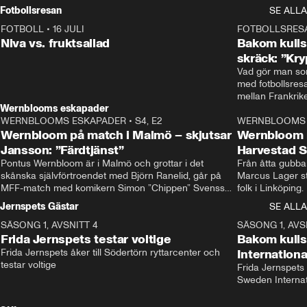
Rydström tar över
Fotbollsresan
SE ALLA
FOTBOLL
•
16 JULI
0:44
FOTBOLLSRES
Niva vs. fruktsallad
Bakom kulis
skräck: ”Kry
Vad gör man som
med fotbollsres
Wernblooms eskapader
WERNBLOOMS ESKAPADER
•
S4, E2
38:23
WERNBLOOMS 
Wernbloom på match i Malmö – skjutsar
Wernbloom 
Jansson: ”Färdtjänst”
Harvestad 
Pontus Wernbloom är i Malmö och grottar i det 
Från åtta gubbar 
skånska självförtroendet med Björn Ranelid, går på 
Marcus Lager sta
MFF-match med komikern Simon ”Chippen” Svensson 
folk i Linköping
och hjälper skadade stjärnbacken Pontus Jansson 
och Wernbloom kl
Jernspets Gästar
SE ALLA
hem. 
SÄSONG 1, AVSNITT 4
13:37
SÄSONG 1, AVS
Frida Jernspets testar voltige
Bakom kuli
Frida Jernspets åker till Södertörn ryttarcenter och 
Internation
testar voltige
Frida Jernspets 
Sweden Interna