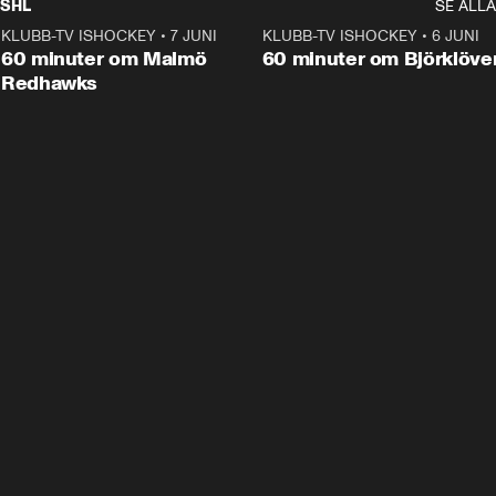
SHL
SE ALLA
KLUBB-TV ISHOCKEY
•
7 JUNI
1:02:53
KLUBB-TV ISHOCKEY
•
6 JUNI
1:0
Plus
60 minuter om Malmö
60 minuter om Björklöve
Redhawks