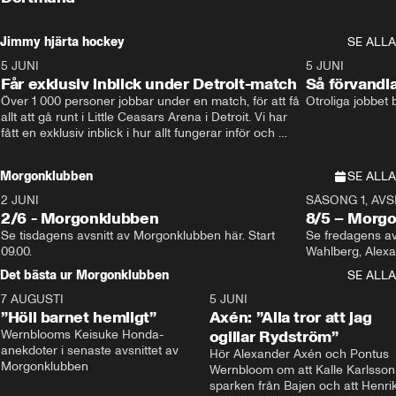
Jimmy hjärta hockey
SE ALLA
5 JUNI
11:14
5 JUNI
Får exklusiv inblick under Detroit-match
Så förvandl
Över 1 000 personer jobbar under en match, för att få 
Otroliga jobbet
allt att gå runt i Little Ceasars Arena i Detroit. Vi har 
fått en exklusiv inblick i hur allt fungerar inför och 
under match i världens bästa hockeyliga
Morgonklubben
SE ALLA
2 JUNI
SÄSONG 1, AVSN
2/6 - Morgonklubben
8/5 – Morg
Se tisdagens avsnitt av Morgonklubben här. Start 
Se fredagens av
09.00. 
Det bästa ur Morgonklubben
SE ALLA
7 AUGUSTI
1:14
5 JUNI
”Höll barnet hemligt”
Axén: ”Alla tror att jag
Wernblooms Keisuke Honda-
ogillar Rydström”
anekdoter i senaste avsnittet av 
Hör Alexander Axén och Pontus 
Morgonklubben
Wernbloom om att Kalle Karlsson 
sparken från Bajen och att Henrik