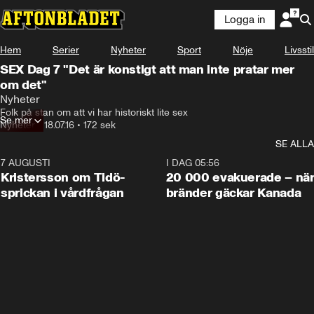
Logga in
Hem
Serier
Nyheter
Sport
Nöje
Livsstil
SEX Dag 7 "Det är konstigt att man inte pratar mer
om det"
Nyheter
Folk på stan om att vi har historiskt lite sex
Se mer
Nyheter
•
18.07.16
•
172 sek
SE ALLA
7 AUGUSTI
0:42
I DAG 05:56
Kristersson om Tidö-
20 000 evakuerade – nä
sprickan i vårdfrågan
bränder gäckar Kanada