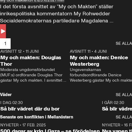
My och makten
S1 E1
23.10.25
21 min
I det första avsnittet av ”My och Makten” ställer 
inrikespolitiska kommentatorn My Rohwedder 
Socialdemokraternas partiledare Magdalena 
Andersson till svars.
1
SE ALLA
AVSNITT 12
•
11 JUNI
26:27
AVSNITT 11
•
4 JUNI
2
My och makten: Douglas
My och makten: Denice
Thor
Westerberg
Moderata ungdomsförbundet 
Ungsvenskarnas 
(MUF:s) ordförande Douglas Thor 
förbundsordförande Denice 
gästar My och makten. I avsnittet 
Westerberg gästar My och makten.
diskuteras tonårsutvisningarna och 
avsnittet diskuteras migrationsfrå
hur Moderaterna ska locka väljare till 
och hur SD ska locka kvinnliga 
Väder
SE ALLA
valet i höst. 
väljare. 
I DAG 02:30
1:06
I GÅR 02:30
Så blir vädret där du bor
Så blir vädr
Senaste om konflikten i Mellanöstern
SE ALLA
NYHETER
•
17 FEB. 2025
0:45
NYHETER
•
16 F
500 dagar av krig i Gaza – se förödelsen
Nya vapen ti