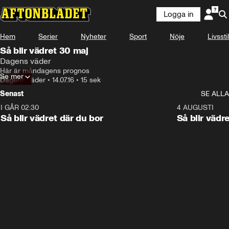
Logga in
Hem
Serier
Nyheter
Sport
Nöje
Livsstil
Så blir vädret 30 maj
Dagens väder
Här är måndagens prognos
Se mer
Dagens väder
•
14.07.16
•
15 sek
Senast
SE ALLA
I GÅR 02:30
1:06
4 AUGUSTI
Så blir vädret där du bor
Så blir vädr