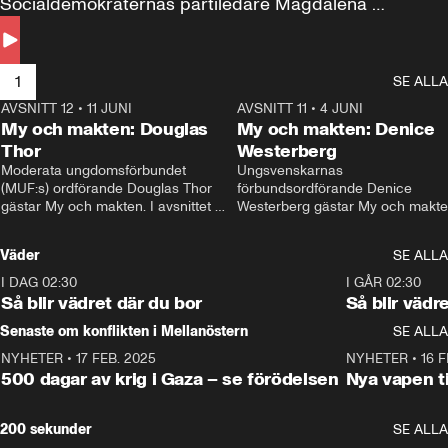
Socialdemokraternas partiledare Magdalena 
Andersson till svars.
1
SE ALLA
AVSNITT 12
•
11 JUNI
26:27
AVSNITT 11
•
4 JUNI
2
My och makten: Douglas
My och makten: Denice
Thor
Westerberg
Moderata ungdomsförbundet 
Ungsvenskarnas 
(MUF:s) ordförande Douglas Thor 
förbundsordförande Denice 
gästar My och makten. I avsnittet 
Westerberg gästar My och makten.
diskuteras tonårsutvisningarna och 
avsnittet diskuteras migrationsfrå
hur Moderaterna ska locka väljare till 
och hur SD ska locka kvinnliga 
Väder
SE ALLA
valet i höst. 
väljare. 
I DAG 02:30
1:06
I GÅR 02:30
Så blir vädret där du bor
Så blir vädr
Senaste om konflikten i Mellanöstern
SE ALLA
NYHETER
•
17 FEB. 2025
0:45
NYHETER
•
16 F
500 dagar av krig i Gaza – se förödelsen
Nya vapen ti
200 sekunder
SE ALLA