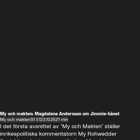
My och makten: Magdalena Andersson om Jimmie-hånet
My och makten
S1 E1
23.10.25
21 min
I det första avsnittet av ”My och Makten” ställer 
inrikespolitiska kommentatorn My Rohwedder 