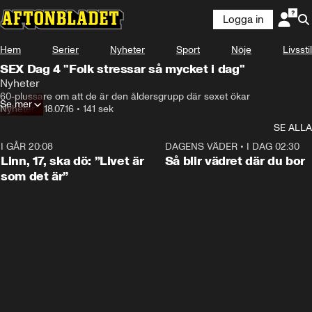
Logga in
Hem
Serier
Nyheter
Sport
Nöje
Livsstil
SEX Dag 4 "Folk stressar så mycket i dag"
Nyheter
60-plussare om att de är den åldersgrupp där sexet ökar
Se mer
Nyheter
•
18.07.16
•
141 sek
SE ALLA
I GÅR 20:08
4:36
DAGENS VÄDER
•
I DAG 02:30
Linn, 17, ska dö: ”Livet är
Så blir vädret där du bor
som det är”