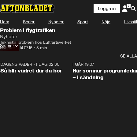
Logga in
Hem
Serier
Nyheter
Sport
Nöje
Livsstil
Problem i flygtrafiken
Nyheter
Tekniska problem hos Luftfartsverket
Se mer
Nyheter
•
14.07.16
•
3 min
SE ALLA
DAGENS VÄDER
•
I DAG 02:30
1:06
I GÅR 19:07
Så blir vädret där du bor
Här somnar programleda
– i sändning