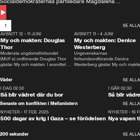
Socialdemokraternas partiledare Magdalena 
Andersson till svars.
1
SE ALLA
AVSNITT 12
•
11 JUNI
26:27
AVSNITT 11
•
4 JUNI
2
My och makten: Douglas
My och makten: Denice
Thor
Westerberg
Moderata ungdomsförbundet 
Ungsvenskarnas 
(MUF:s) ordförande Douglas Thor 
förbundsordförande Denice 
gästar My och makten. I avsnittet 
Westerberg gästar My och makten.
diskuteras tonårsutvisningarna och 
avsnittet diskuteras migrationsfrå
hur Moderaterna ska locka väljare till 
och hur SD ska locka kvinnliga 
Väder
SE ALLA
valet i höst. 
väljare. 
I DAG 02:30
1:06
I GÅR 02:30
Så blir vädret där du bor
Så blir vädr
Senaste om konflikten i Mellanöstern
SE ALLA
NYHETER
•
17 FEB. 2025
0:45
NYHETER
•
16 F
500 dagar av krig i Gaza – se förödelsen
Nya vapen ti
200 sekunder
SE ALLA