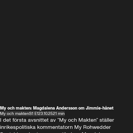
My och makten: Magdalena Andersson om Jimmie-hånet
My och makten
S1 E1
23.10.25
21 min
I det första avsnittet av ”My och Makten” ställer 
inrikespolitiska kommentatorn My Rohwedder 