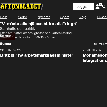
Logga in
Hem
Serier
Nyheter
Sport
Nöje
Livsstil
"Vi måste alla hjälpas åt för att få lugn"
Samhälle och politik
Efter två nätter av oroligheter och vandalisering
Se mer
Samhälle och politik
•
18.07.16
•
8 min
Senast
SE ALLA
28 JUNI 2025
1:48
28 JUNI 2025
Britz blir ny arbetsmarknadsminister
Mohamsson b
integration