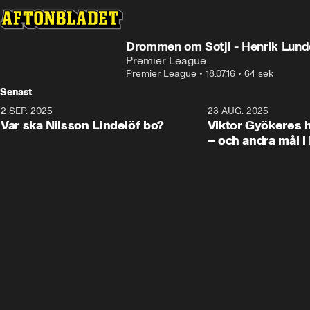
Drommen om Sotji - Henrik Lund
Premier League
Premier League
•
18.07.16
•
64 sek
Senast
2 SEP. 2025
1:36
23 AUG. 2025
Var ska Nilsson Lindelöf bo?
Viktor Gyökeres ha
– och andra mål 