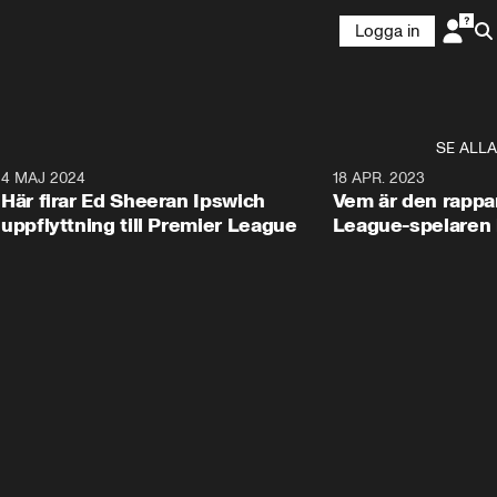
Logga in
SE ALLA
6
4 MAJ 2024
0:34
18 APR. 2023
Här firar Ed Sheeran Ipswich
Vem är den rappa
uppflyttning till Premier League
League-spelaren