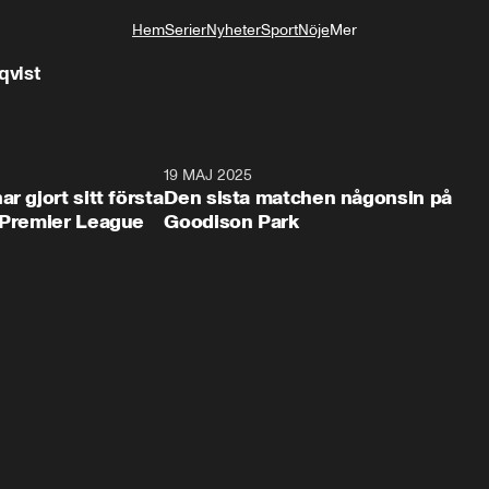
Hem
Serier
Nyheter
Sport
Nöje
Mer
Livsstil
qvist
0:19
19 MAJ 2025
0:5
r gjort sitt första
Den sista matchen någonsin på
i Premier League
Goodison Park