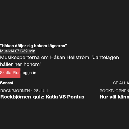
”Håkan döljer sig bakom lögnerna”
Musik
14.07.16
39 min
Musikexperterna om Håkan Hellström: ”Jantelagen 
håller ner honom”
Skaffa Plus
Logga in
Senast
SE ALLA
ROCKBJÖRNEN
•
28 JULI
0:15
ROCKBJÖRNE
Rockbjörnen-quiz: Katia VS Pontus
Hur väl kän