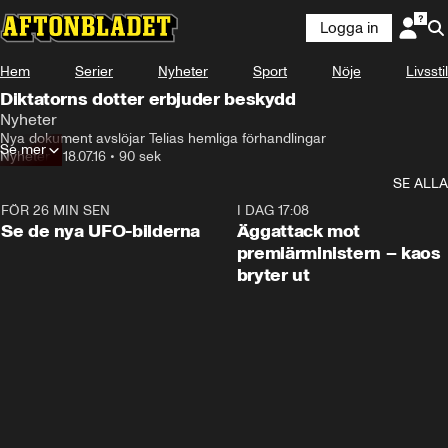
Logga in
Hem
Serier
Nyheter
Sport
Nöje
Livsstil
Diktatorns dotter erbjuder beskydd
Nyheter
Nya dokument avslöjar Telias hemliga förhandlingar
Se mer
Nyheter
•
18.07.16
•
90 sek
SE ALLA
FÖR 26 MIN SEN
0:36
I DAG 17:08
Se de nya UFO-bilderna
Äggattack mot
premiärministern – kaos
bryter ut