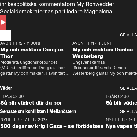
inrikespolitiska kommentatorn My Rohwedder 
Socialdemokraternas partiledare Magdalena 
Andersson till svars.
1
SE ALLA
AVSNITT 12
•
11 JUNI
26:27
AVSNITT 11
•
4 JUNI
2
My och makten: Douglas
My och makten: Denice
Thor
Westerberg
Moderata ungdomsförbundet 
Ungsvenskarnas 
(MUF:s) ordförande Douglas Thor 
förbundsordförande Denice 
gästar My och makten. I avsnittet 
Westerberg gästar My och makten.
diskuteras tonårsutvisningarna och 
avsnittet diskuteras migrationsfrå
hur Moderaterna ska locka väljare till 
och hur SD ska locka kvinnliga 
Väder
SE ALLA
valet i höst. 
väljare. 
I DAG 02:30
1:06
I GÅR 02:30
Så blir vädret där du bor
Så blir vädr
Senaste om konflikten i Mellanöstern
SE ALLA
NYHETER
•
17 FEB. 2025
0:45
NYHETER
•
16 F
500 dagar av krig i Gaza – se förödelsen
Nya vapen ti