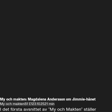
My och makten: Magdalena Andersson om Jimmie-hånet
My och makten
S1 E1
23.10.25
21 min
I det första avsnittet av ”My och Makten” ställer 