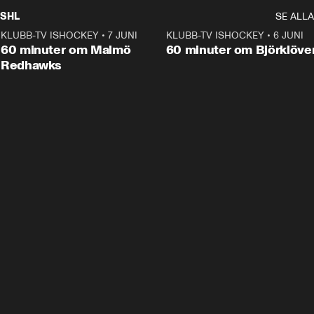
SHL
SE ALLA
KLUBB-TV ISHOCKEY
•
7 JUNI
1:02:53
KLUBB-TV ISHOCKEY
•
6 JUNI
1:0
Plus
60 minuter om Malmö
60 minuter om Björklöve
Redhawks