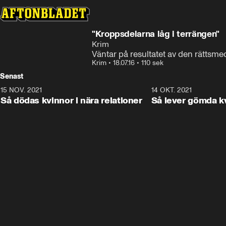
"Kroppsdelarna låg i terrängen"
Krim
Väntar på resultatet av den rättsm
Krim
•
18.07.16
•
110 sek
Senast
15 NOV. 2021
3:28
14 OKT. 2021
Så dödas kvinnor i nära relationer
Så lever gömda k