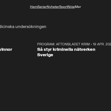
Hem
Serier
Nyheter
Sport
Nöje
Mer
Livsstil
edicinska undersökningen
3:00
PROGRAM: AFTONBLADET KRIM
•
19 APR. 20
2:5
vinnor
Så styr kriminella nätverken
Sverige