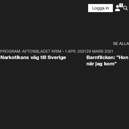
Logga in
SE ALLA
21
5
PROGRAM: AFTONBLADET KRIM
•
1 APR. 2021
1:52
29 MARS 2021
Narkotikans väg till Sverige
Barnflickan: ”Hon
när jag kom”