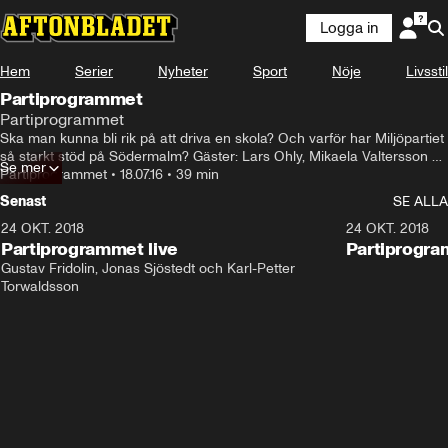
Logga in
Hem
Serier
Nyheter
Sport
Nöje
Livsstil
Partiprogrammet
Partiprogrammet
Ska man kunna bli rik på att driva en skola? Och varför har Miljöpartiet 
så starkt stöd på Södermalm? Gäster: Lars Ohly, Mikaela Valtersson 
Se mer
och Henrik Torehammar. Lena Mellin möter Åsa Romson (MP).
Partiprogrammet
•
18.07.16
•
39 min
Senast
SE ALLA
24 OKT. 2018
32:13
24 OKT. 2018
Partiprogrammet live
Partiprogra
Gustav Fridolin, Jonas Sjöstedt och Karl-Petter 
Torwaldsson