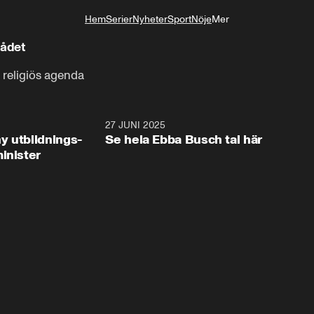
Hem
Serier
Nyheter
Sport
Nöje
Mer
Livsstil
dådet
religiös agenda
2:28
27 JUNI 2025
32:2
y utbildnings-
Se hela Ebba Busch tal här
inister