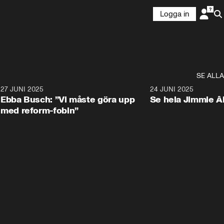
Logga in
SE ALLA
1
27 JUNI 2025
1:24
24 JUNI 2025
Ebba Busch: ”Vi måste göra upp
Se hela Jimmie Å
med reform-fobin”