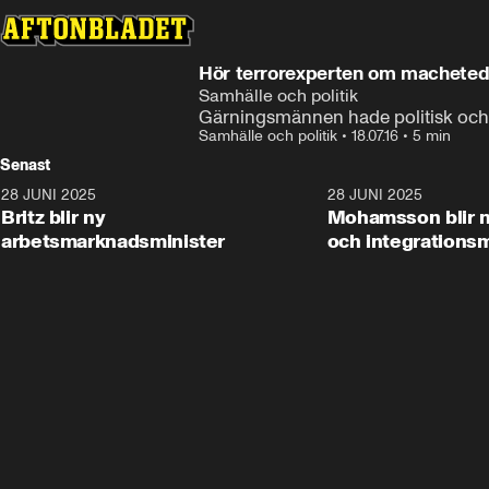
Hör terrorexperten om machete
Samhälle och politik
Gärningsmännen hade politisk och 
Samhälle och politik
•
18.07.16
•
5 min
Senast
28 JUNI 2025
1:48
28 JUNI 2025
Britz blir ny
Mohamsson blir n
arbetsmarknadsminister
och integrationsm