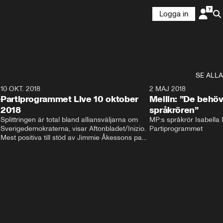
Logga in
SE ALLA
2
10 OKT. 2018
28:52
2 MAJ 2018
-
Partiprogrammet Live 10 oktober
Mellin: ”De behöv
2018
språkrören”
Splittringen är total bland alliansväljarna om 
MP:s språkrör Isabella L
Sverigedemokraterna, visar Aftonbladet/Inizio. 
Partiprogrammet
Mest positiva till stöd av Jimmie Åkessons parti 
är KD och M. Bland Annie Lööfs väljare säger 
väljarna blankt nej till SD – 92 procent vill i 
stället regera med hjälp av 
Socialdemokraterna.