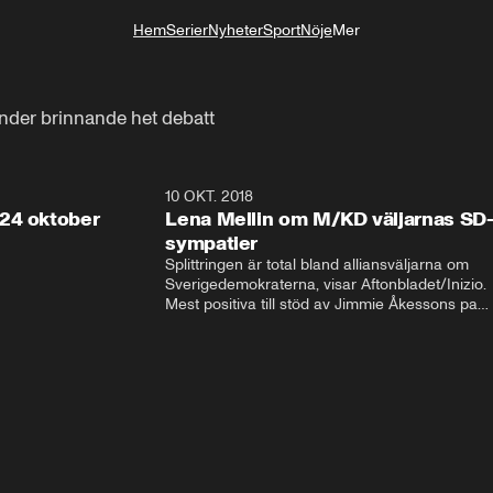
Hem
Serier
Nyheter
Sport
Nöje
Mer
Livsstil
under brinnande het debatt
32:13
10 OKT. 2018
28:5
24 oktober
Lena Mellin om M/KD väljarnas SD
sympatier
Splittringen är total bland alliansväljarna om 
Sverigedemokraterna, visar Aftonbladet/Inizio. 
Mest positiva till stöd av Jimmie Åkessons parti 
är KD och M. Bland Annie Lööfs väljare säger 
väljarna blankt nej till SD – 92 procent vill i 
stället regera med hjälp av 
Socialdemokraterna.