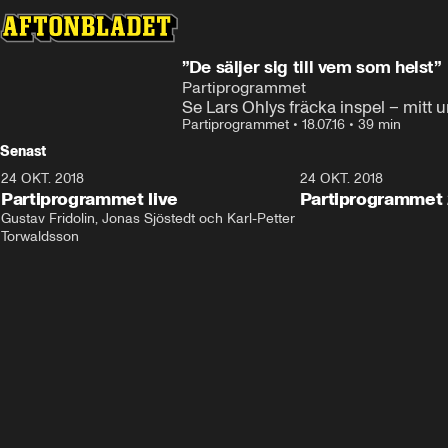
”De säljer sig till vem som helst”
Partiprogrammet
Se Lars Ohlys fräcka inspel – mitt 
Partiprogrammet
•
18.07.16
•
39 min
Senast
24 OKT. 2018
32:13
24 OKT. 2018
Partiprogrammet live
Partiprogrammet 
Gustav Fridolin, Jonas Sjöstedt och Karl-Petter 
Torwaldsson