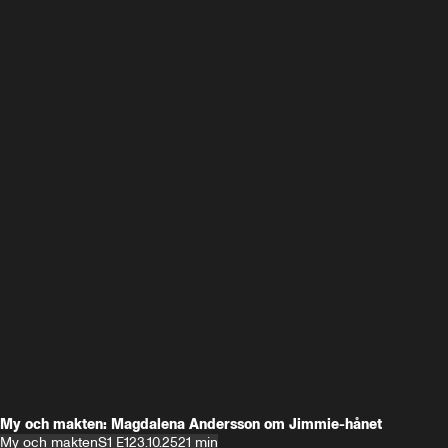
My och makten: Magdalena Andersson om Jimmie-hånet
My och makten
S1 E1
23.10.25
21 min