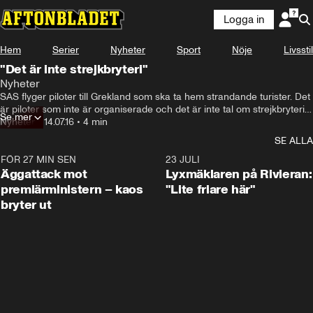
Logga in
Hem
Serier
Nyheter
Sport
Nöje
Livsstil
"Det är inte strejkbryteri"
Nyheter
SAS flyger piloter till Grekland som ska ta hem strandande turister. Det 
är piloter som inte är organiserade och det är inte tal om strejkbryteri 
Se mer
enligt SAS kommunikationsdirektör.
Nyheter
•
14.07.16
•
4 min
SE ALLA
FÖR 27 MIN SEN
0:37
23 JULI
Äggattack mot
Lyxmäklaren på Rivieran:
premiärministern – kaos
"Lite friare här"
bryter ut