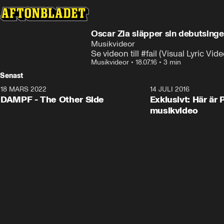
Oscar Zia släpper sin debutsinge
Musikvideor
Se videon till #fail (Visual Lyric Vide
Musikvideor
•
18.07.16
•
3 min
Senast
18 MARS 2022
3:34
14 JULI 2016
DAMPF - The Other Side
Exklusivt: Här är 
musikvideo