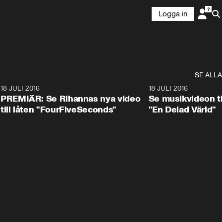
Logga in
SE ALLA
0
18 JULI 2016
3:12
18 JULI 2016
PREMIÄR: Se Rihannas nya video
Se musikvideon til
till låten "FourFiveSeconds"
"En Delad Värld"