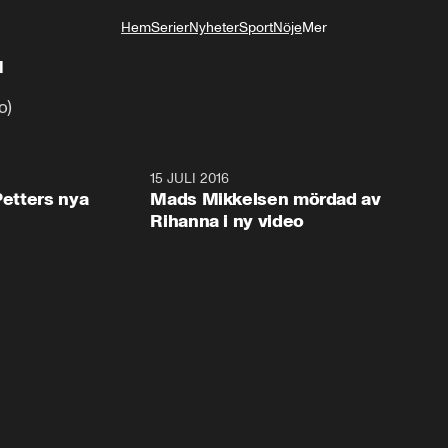
Hem
Serier
Nyheter
Sport
Nöje
Mer
Livsstil
l
o)
6:46
15 JULI 2016
0:5
Petters nya
Mads Mikkelsen mördad av
Rihanna i ny video