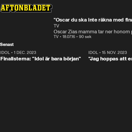
"Oscar du ska inte räkna med fin
TV
Oscar Zias mamma tar ner honom på
TV
•
18.07.16
•
90 sek
Senast
IDOL
•
1 DEC. 2023
0:56
IDOL
•
15 NOV. 2023
Finalisterna: "Idol är bara början"
"Jag hoppas att en