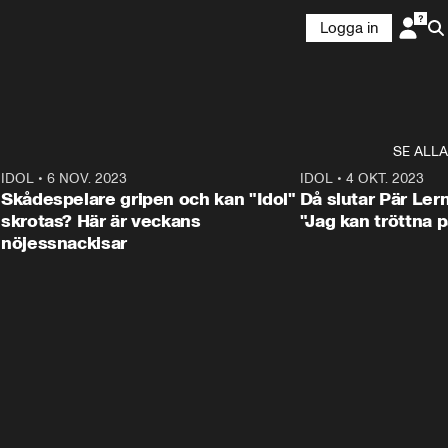
Logga in
SE ALLA
1
IDOL
•
6 NOV. 2023
3:25
IDOL
•
4 OKT. 2023
Skådespelare gripen och kan "Idol"
Då slutar Pär Ler
skrotas? Här är veckans
"Jag kan tröttna på
nöjessnackisar