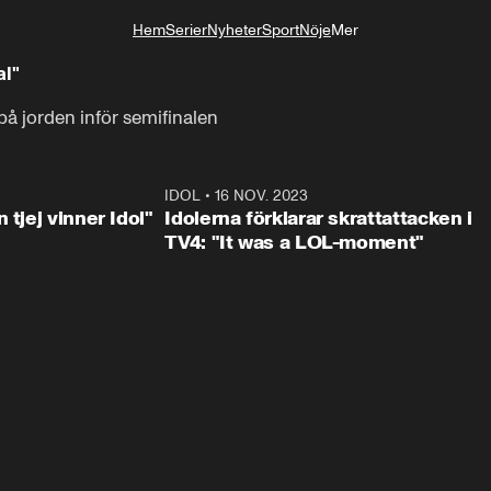
Hem
Serier
Nyheter
Sport
Nöje
Mer
Livsstil
al"
 jorden inför semifinalen
1:23
IDOL
•
16 NOV. 2023
0:3
 tjej vinner Idol"
Idolerna förklarar skrattattacken i
TV4: "It was a LOL-moment"