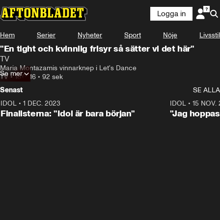
Logga in
Hem
Serier
Nyheter
Sport
Nöje
Livsstil
"En tight och kvinnlig frisyr så sätter vi det här"
TV
Maria Montazamis vinnarknep i Let's Dance
Se mer
TV
•
18.07.16
•
92 sek
Senast
SE ALLA
IDOL
•
1 DEC. 2023
0:56
IDOL
•
15 NOV.
Finalisterna: "Idol är bara början"
"Jag hoppas 