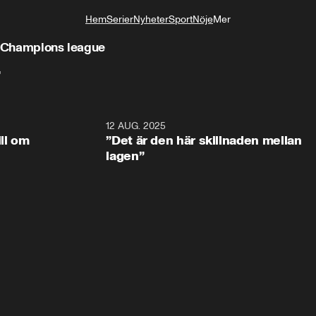
Hem
Serier
Nyheter
Sport
Nöje
Mer
Livsstil
i Champions league
"
1:15
12 AUG. 2025
3:2
ill om
”Det är den här skillnaden mellan
lagen”